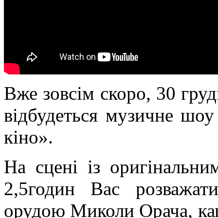
Вже зовсім скоро, 30 груд
відбудеться музичне шоу
кіно».
На сцені із оригінальни
2,5годин Вас розважат
орудою Миколи Орача, ка