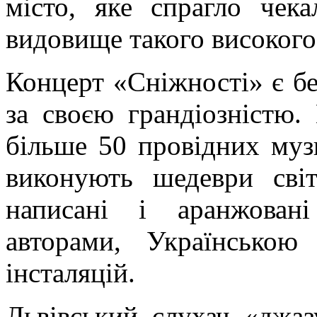
місто, яке спрагло чек
видовище такого високого
Концерт «Сніжності» є б
за своєю грандіозністю
більше 50 провідних музи
виконують шедеври світ
написані і аранжован
авторами, Українсько
інсталяцій.
Львівський слухач «джаз