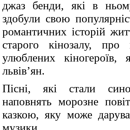
джаз бенди, які в ньом
здобули свою популярніст
романтичних історій жит
старого кінозалу, про
улюблених кіногероїв, 
львів’ян.
Пісні, які стали син
наповнять морозне пові
казкою, яку може дарув
музики…