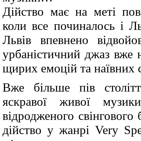
Дійство має на меті пов
коли все починалось і Л
Львів впевнено відвойо
урбаністичний джаз вже 
щирих емоцій та наївних с
Вже більше пів століт
яскравої живої музик
відродженого свінгового б
дійство у жанрі Very Spe