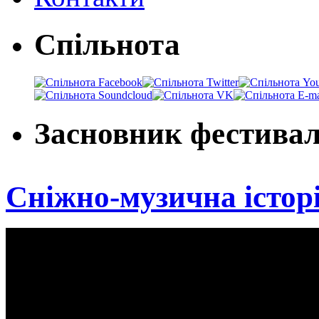
Спільнота
Засновник фестива
Сніжно-музична істор