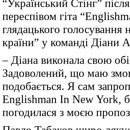
“Український Стінг” післ
переспівом гіта “Englishm
глядацького голосування 
країни” у команді Діани А
– Діана виконала свою обі
Задоволений, що маю змог
подобається. Я сам запро
Englishmаn In New York, б
погодилася з моєю пропоз
Павло Табаков щиро дякує 