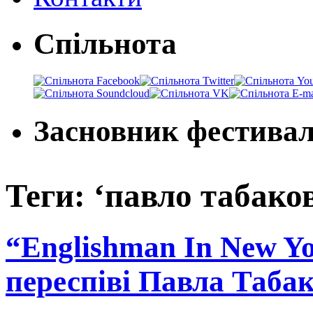
Спільнота
Засновник фестива
Теги: ‘павло табако
“Englishman In New Y
переспіві Павла Таба