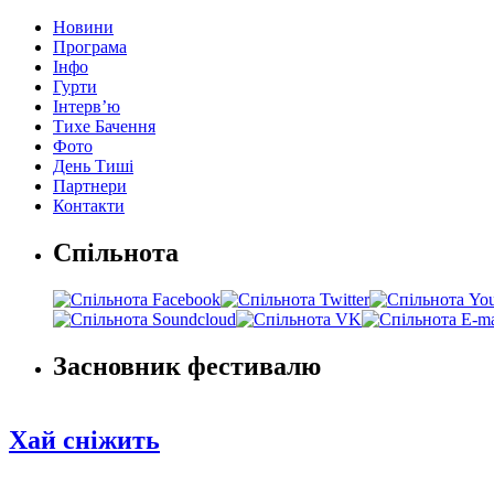
Новини
Програма
Інфо
Гурти
Інтерв’ю
Тихе Бачення
Фото
День Тиші
Партнери
Контакти
Спільнота
Засновник фестивалю
Хай сніжить