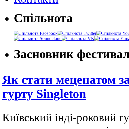
Спільнота
Засновник фестива
Як стати меценатом з
гурту Singleton
Київський інді-роковий г