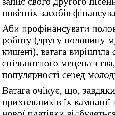
запис свого другого пісен
новітніх засобів фінансув
Аби профінансувати полов
роботу (другу половину м
кишені), ватага вирішила
спільнотного меценатства,
популярності серед молод
Ватага очікує, що, завдяк
прихильників їх кампанії 
нової платівки відбудетьс