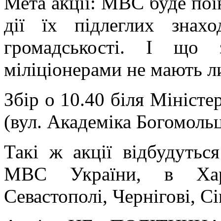
Мета акції: МВС буде поін
дії їх підлеглих знах
громадськості. І що 
міліціонерами не мають л
Збір о 10.40 біля Міністе
(вул. Академіка Богомольц
Такі ж акції відбудутьс
МВС України, в Харко
Севастополі, Чернігові, Сі