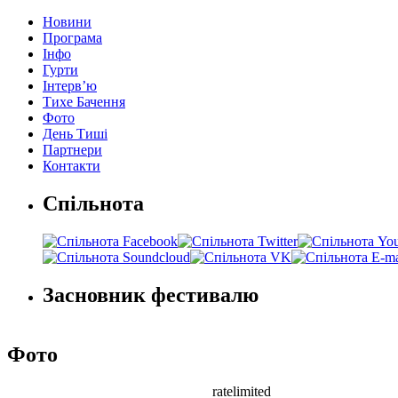
Новини
Програма
Інфо
Гурти
Інтерв’ю
Тихе Бачення
Фото
День Тиші
Партнери
Контакти
Спільнота
Засновник фестивалю
Фото